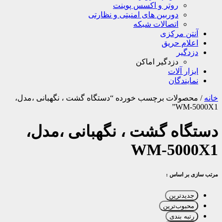
روتر و اکسس پوینت
دوربین های امنیتی و نظارتی
اتصالات شبکه
آنتن مرکزی
اعلام حریق
دزدگیر
دزدگیر اماکن
ابزار آلات
نمایندگان
خانه
/
محصولات برچسب خورده “دستگاه گشت ، نگهبانی ،مدل،
WM-5000X1”
دستگاه گشت ، نگهبانی ،مدل،
WM-5000X1
مرتب سازی بر اساس :
جدیدترین
محبوب‌ترین
رتبه بندی