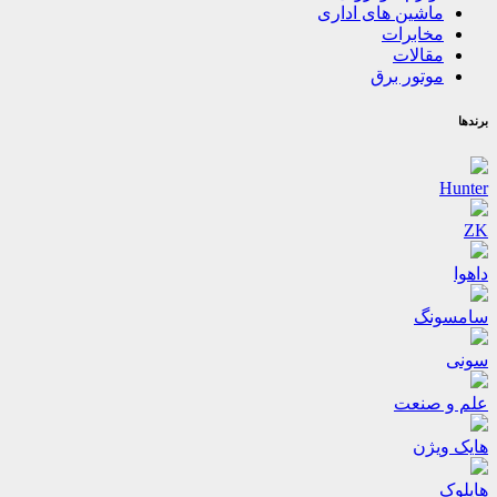
ماشین های اداری
مخابرات
مقالات
موتور برق
برندها
Hunter
ZK
داهوا
سامسونگ
سونی
علم و صنعت
هایک ویژن
هایلوک