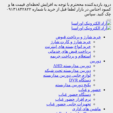
درود بازدیدکننده مححترم با توجه به افزایش لحظه‌ای قیمت ها و
کمبود اجناس در بازار لطفا قبل از خرید با شماره ۰۹۱۳۱۸۴۲۸۲۲
چک کنید. سپاس
خرید شارژ و پرداخت قبوض
خرید شارژ و کارت شارژ
خرید انواع بسته های اینترنت
پرداخت قبض های خدماتی
استعلام و پرداخت جریمه
دوربین
دوربین مداربسته AHD
دوربین مداربسته تحت شبکه
لوازم جانبی دوربین مداربسته
دستگاه DVR
پکیج دوربین مداربسته
حضور و غیاب
دستگاه حضور غیاب
نرم افزار حضور غیاب
تجهیزات جانبی حضور غیاب
ماشین های اداری