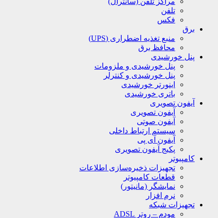
مراکز تلفن (سانترال)
تلفن
فکس
برق
منبع تغذیه اضطراری (UPS)
محافظ برق
پنل خورشیدی
پنل خورشیدی و ملزومات
پنل خورشیدی و کنترلر
اینورتر خورشیدی
باتری خورشیدی
آیفون تصویری
آیفون تصویری
آیفون صوتی
سیستم ارتباط داخلی
آیفون آی پی
پکیج آیفون تصویری
کامپیوتر
تجهیزات ذخیره‌سازی اطلاعات
قطعات کامپیوتر
نمایشگر (مانیتور)
نرم افزار
تجهیزات شبکه
مودم – روتر ADSL