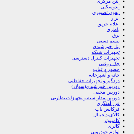
آنتن مرکزی
آندوسکپی
آیفون تصویری
ابزار
اعلام حریق
باطری
برق
بیسم دستی
پنل خورشیدی
تجهیزات شبکه
تجهیزات کنترل دسترسی
جک روغنی
حضور و غیاب
خانه و آشپزخانه
دزدگیر و تجهیزات حفاظتی
دوربین خورشیدی(سولار)
دوربین مخفی
دوربین مداربسته و تجهیزات نظارتی
فرز آهنگری
فرکانس یاب
کالای-دیجیتال
کامپیوتر
گالری
لوازم خودرویی