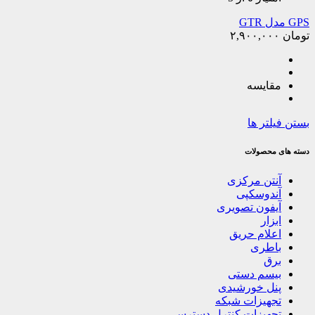
GPS مدل GTR
تومان
۲,۹۰۰,۰۰۰
مقایسه
بستن فیلتر ها
دسته های محصولات
آنتن مرکزی
آندوسکپی
آیفون تصویری
ابزار
اعلام حریق
باطری
برق
بیسم دستی
پنل خورشیدی
تجهیزات شبکه
تجهیزات کنترل دسترسی