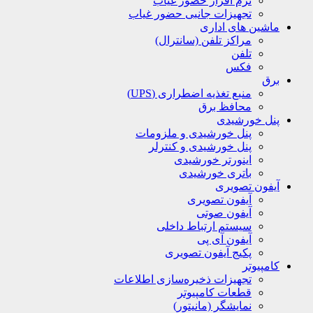
نرم افزار حضور غیاب
تجهیزات جانبی حضور غیاب
ماشین های اداری
مراکز تلفن (سانترال)
تلفن
فکس
برق
منبع تغذیه اضطراری (UPS)
محافظ برق
پنل خورشیدی
پنل خورشیدی و ملزومات
پنل خورشیدی و کنترلر
اینورتر خورشیدی
باتری خورشیدی
آیفون تصویری
آیفون تصویری
آیفون صوتی
سیستم ارتباط داخلی
آیفون آی پی
پکیج آیفون تصویری
کامپیوتر
تجهیزات ذخیره‌سازی اطلاعات
قطعات کامپیوتر
نمایشگر (مانیتور)