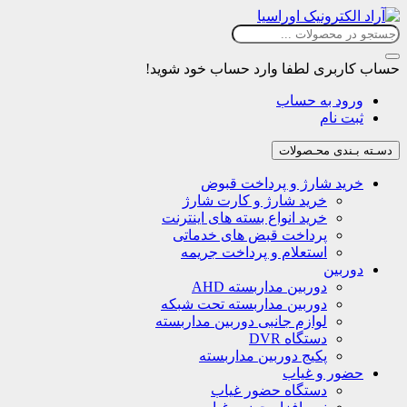
حساب کاربری
لطفا وارد حساب خود شوید!
ورود به حساب
ثبت نام
دسـته بـندی محـصولات
خرید شارژ و پرداخت قبوض
خرید شارژ و کارت شارژ
خرید انواع بسته های اینترنت
پرداخت قبض های خدماتی
استعلام و پرداخت جریمه
دوربین
دوربین مداربسته AHD
دوربین مداربسته تحت شبکه
لوازم جانبی دوربین مداربسته
دستگاه DVR
پکیج دوربین مداربسته
حضور و غیاب
دستگاه حضور غیاب