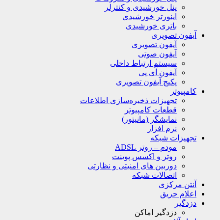
پنل خورشیدی و کنترلر
اینورتر خورشیدی
باتری خورشیدی
آیفون تصویری
آیفون تصویری
آیفون صوتی
سیستم ارتباط داخلی
آیفون آی پی
پکیج آیفون تصویری
کامپیوتر
تجهیزات ذخیره‌سازی اطلاعات
قطعات کامپیوتر
نمایشگر (مانیتور)
نرم افزار
تجهیزات شبکه
مودم – روتر ADSL
روتر و اکسس پوینت
دوربین های امنیتی و نظارتی
اتصالات شبکه
آنتن مرکزی
اعلام حریق
دزدگیر
دزدگیر اماکن