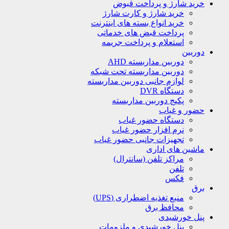
خرید شارژ و پرداخت قبوض
خرید شارژ و کارت شارژ
خرید انواع بسته های اینترنت
پرداخت قبض های خدماتی
استعلام و پرداخت جریمه
دوربین
دوربین مداربسته AHD
دوربین مداربسته تحت شبکه
لوازم جانبی دوربین مداربسته
دستگاه DVR
پکیج دوربین مداربسته
حضور و غیاب
دستگاه حضور غیاب
نرم افزار حضور غیاب
تجهیزات جانبی حضور غیاب
ماشین های اداری
مراکز تلفن (سانترال)
تلفن
فکس
برق
منبع تغذیه اضطراری (UPS)
محافظ برق
پنل خورشیدی
پنل خورشیدی و ملزومات