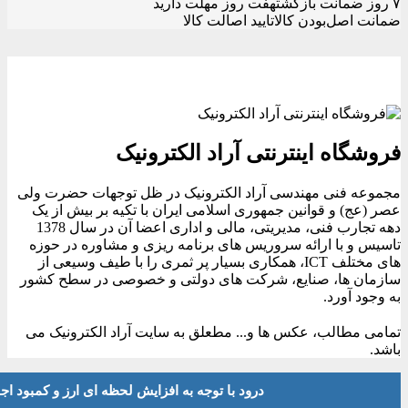
۷ روز ضمانت بازگشت
هفت روز مهلت دارید
ضمانت اصل‌بودن کالا
تایید اصالت کالا
فروشگاه اینترنتی آراد الکترونیک
مجموعه فنی مهندسی آراد الکترونیک در ظل توجهات حضرت ولی
عصر (عج) و قوانین جمهوری اسلامی ایران با تکیه بر بیش از یک
دهه تجارب فنی، مدیریتی، مالی و اداری اعضا آن در سال 1378
تاسیس و با ارائه سروریس های برنامه ریزی و مشاوره در حوزه
های مختلف ICT، همکاری بسیار پر ثمری را با طیف وسیعی از
سازمان ها، صنایع، شرکت های دولتی و خصوصی در سطح کشور
به وجود آورد.
تمامی مطالب، عکس ها و... مطعلق به سایت آراد الکترونیک می
باشد.
درود با توجه به افزایش لحظه ای ارز و کمبود اجناس لطفا موجودی و 
بستن