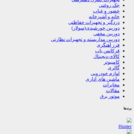
جک روغنی
حضور و غیاب
خانه و آشپزخانه
دزدگیر و تجهیزات حفاظتی
دوربین خورشیدی(سولار)
دوربین مخفی
دوربین مداربسته و تجهیزات نظارتی
فرز آهنگری
فرکانس یاب
کالای-دیجیتال
کامپیوتر
گالری
لوازم خودرویی
ماشین های اداری
مخابرات
مقالات
موتور برق
برندها
Hunter