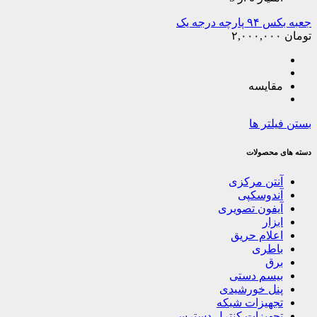
جعبه بکس ۹۴ پارچه درجه یک
تومان
۲,۰۰۰,۰۰۰
مقایسه
بستن فیلتر ها
دسته های محصولات
آنتن مرکزی
آندوسکپی
آیفون تصویری
ابزار
اعلام حریق
باطری
برق
بیسم دستی
پنل خورشیدی
تجهیزات شبکه
تجهیزات کنترل دسترسی