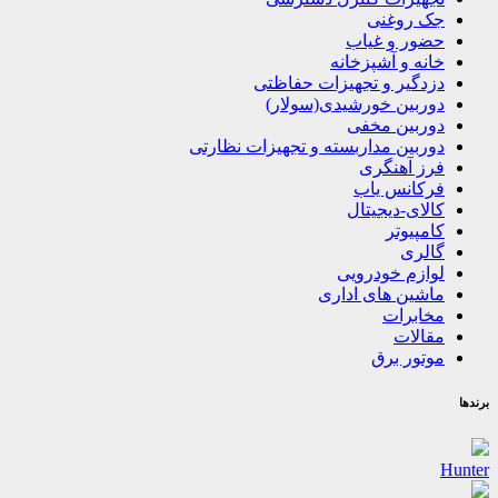
جک روغنی
حضور و غیاب
خانه و آشپزخانه
دزدگیر و تجهیزات حفاظتی
دوربین خورشیدی(سولار)
دوربین مخفی
دوربین مداربسته و تجهیزات نظارتی
فرز آهنگری
فرکانس یاب
کالای-دیجیتال
کامپیوتر
گالری
لوازم خودرویی
ماشین های اداری
مخابرات
مقالات
موتور برق
برندها
Hunter