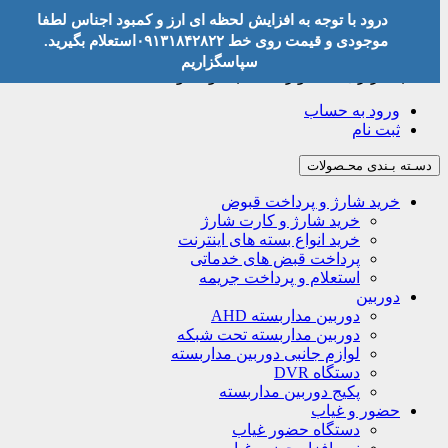
درود با توجه به افزایش لحظه ای ارز و کمبود اجناس لطفا
موجودی و قیمت روی خط ۰۹۱۳۱۸۴۲۸۲۲استعلام بگیرید.
سپاسگزاریم
حساب کاربری
لطفا وارد حساب خود شوید!
ورود به حساب
ثبت نام
دسـته بـندی محـصولات
خرید شارژ و پرداخت قبوض
خرید شارژ و کارت شارژ
خرید انواع بسته های اینترنت
پرداخت قبض های خدماتی
استعلام و پرداخت جریمه
دوربین
دوربین مداربسته AHD
دوربین مداربسته تحت شبکه
لوازم جانبی دوربین مداربسته
دستگاه DVR
پکیج دوربین مداربسته
حضور و غیاب
دستگاه حضور غیاب