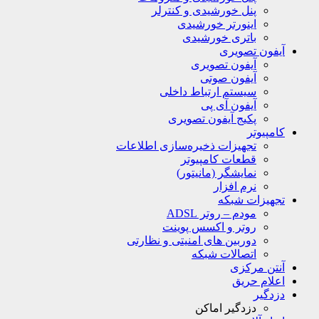
پنل خورشیدی و کنترلر
اینورتر خورشیدی
باتری خورشیدی
آیفون تصویری
آیفون تصویری
آیفون صوتی
سیستم ارتباط داخلی
آیفون آی پی
پکیج آیفون تصویری
کامپیوتر
تجهیزات ذخیره‌سازی اطلاعات
قطعات کامپیوتر
نمایشگر (مانیتور)
نرم افزار
تجهیزات شبکه
مودم – روتر ADSL
روتر و اکسس پوینت
دوربین های امنیتی و نظارتی
اتصالات شبکه
آنتن مرکزی
اعلام حریق
دزدگیر
دزدگیر اماکن