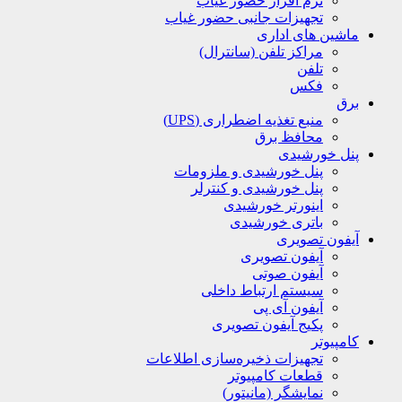
نرم افزار حضور غیاب
تجهیزات جانبی حضور غیاب
ماشین های اداری
مراکز تلفن (سانترال)
تلفن
فکس
برق
منبع تغذیه اضطراری (UPS)
محافظ برق
پنل خورشیدی
پنل خورشیدی و ملزومات
پنل خورشیدی و کنترلر
اینورتر خورشیدی
باتری خورشیدی
آیفون تصویری
آیفون تصویری
آیفون صوتی
سیستم ارتباط داخلی
آیفون آی پی
پکیج آیفون تصویری
کامپیوتر
تجهیزات ذخیره‌سازی اطلاعات
قطعات کامپیوتر
نمایشگر (مانیتور)