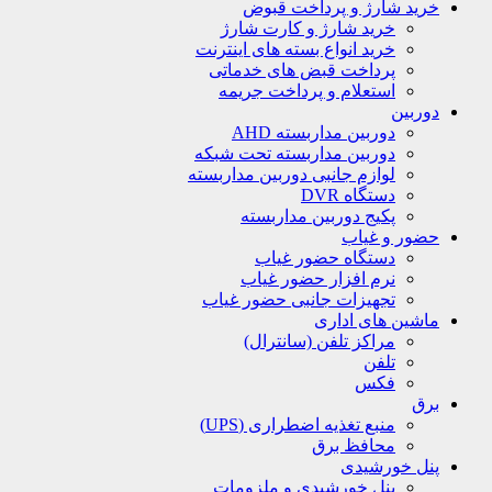
خرید شارژ و پرداخت قبوض
خرید شارژ و کارت شارژ
خرید انواع بسته های اینترنت
پرداخت قبض های خدماتی
استعلام و پرداخت جریمه
دوربین
دوربین مداربسته AHD
دوربین مداربسته تحت شبکه
لوازم جانبی دوربین مداربسته
دستگاه DVR
پکیج دوربین مداربسته
حضور و غیاب
دستگاه حضور غیاب
نرم افزار حضور غیاب
تجهیزات جانبی حضور غیاب
ماشین های اداری
مراکز تلفن (سانترال)
تلفن
فکس
برق
منبع تغذیه اضطراری (UPS)
محافظ برق
پنل خورشیدی
پنل خورشیدی و ملزومات