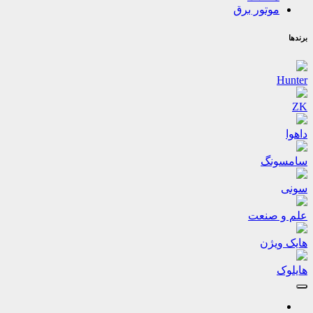
موتور برق
برندها
Hunter
ZK
داهوا
سامسونگ
سونی
علم و صنعت
هایک ویژن
هایلوک