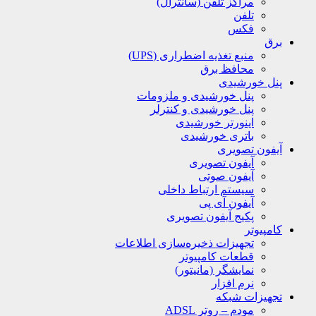
مراکز تلفن (سانترال)
تلفن
فکس
برق
منبع تغذیه اضطراری (UPS)
محافظ برق
پنل خورشیدی
پنل خورشیدی و ملزومات
پنل خورشیدی و کنترلر
اینورتر خورشیدی
باتری خورشیدی
آیفون تصویری
آیفون تصویری
آیفون صوتی
سیستم ارتباط داخلی
آیفون آی پی
پکیج آیفون تصویری
کامپیوتر
تجهیزات ذخیره‌سازی اطلاعات
قطعات کامپیوتر
نمایشگر (مانیتور)
نرم افزار
تجهیزات شبکه
مودم – روتر ADSL