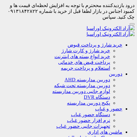
درود بازدیدکننده مححترم با توجه به افزایش لحظه‌ای قیمت ها و
کمبود اجناس در بازار لطفا قبل از خرید با شماره ۰۹۱۳۱۸۴۲۸۲۲
چک کنید. سپاس
خرید شارژ و پرداخت قبوض
خرید شارژ و کارت شارژ
خرید انواع بسته های اینترنت
پرداخت قبض های خدماتی
استعلام و پرداخت جریمه
دوربین
دوربین مداربسته AHD
دوربین مداربسته تحت شبکه
لوازم جانبی دوربین مداربسته
دستگاه DVR
پکیج دوربین مداربسته
حضور و غیاب
دستگاه حضور غیاب
نرم افزار حضور غیاب
تجهیزات جانبی حضور غیاب
ماشین های اداری