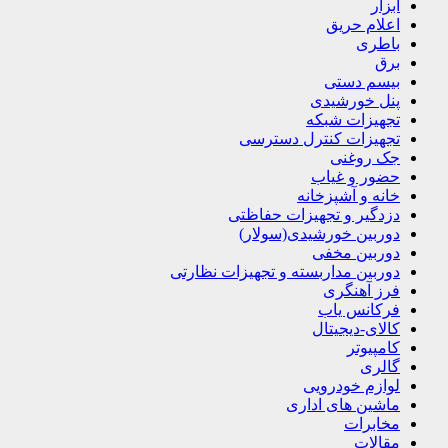
ابزار
اعلام حریق
باطری
برق
بیسم دستی
پنل خورشیدی
تجهیزات شبکه
تجهیزات کنترل دسترسی
جک روغنی
حضور و غیاب
خانه و آشپزخانه
دزدگیر و تجهیزات حفاظتی
دوربین خورشیدی(سولار)
دوربین مخفی
دوربین مداربسته و تجهیزات نظارتی
فرز آهنگری
فرکانس یاب
کالای-دیجیتال
کامپیوتر
گالری
لوازم خودرویی
ماشین های اداری
مخابرات
مقالات