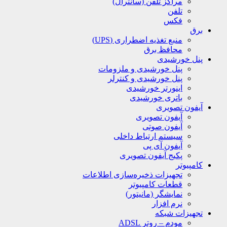
مراکز تلفن (سانترال)
تلفن
فکس
برق
منبع تغذیه اضطراری (UPS)
محافظ برق
پنل خورشیدی
پنل خورشیدی و ملزومات
پنل خورشیدی و کنترلر
اینورتر خورشیدی
باتری خورشیدی
آیفون تصویری
آیفون تصویری
آیفون صوتی
سیستم ارتباط داخلی
آیفون آی پی
پکیج آیفون تصویری
کامپیوتر
تجهیزات ذخیره‌سازی اطلاعات
قطعات کامپیوتر
نمایشگر (مانیتور)
نرم افزار
تجهیزات شبکه
مودم – روتر ADSL