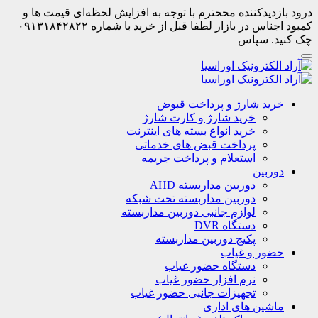
درود بازدیدکننده مححترم با توجه به افزایش لحظه‌ای قیمت ها و
کمبود اجناس در بازار لطفا قبل از خرید با شماره ۰۹۱۳۱۸۴۲۸۲۲
چک کنید. سپاس
خرید شارژ و پرداخت قبوض
خرید شارژ و کارت شارژ
خرید انواع بسته های اینترنت
پرداخت قبض های خدماتی
استعلام و پرداخت جریمه
دوربین
دوربین مداربسته AHD
دوربین مداربسته تحت شبکه
لوازم جانبی دوربین مداربسته
دستگاه DVR
پکیج دوربین مداربسته
حضور و غیاب
دستگاه حضور غیاب
نرم افزار حضور غیاب
تجهیزات جانبی حضور غیاب
ماشین های اداری