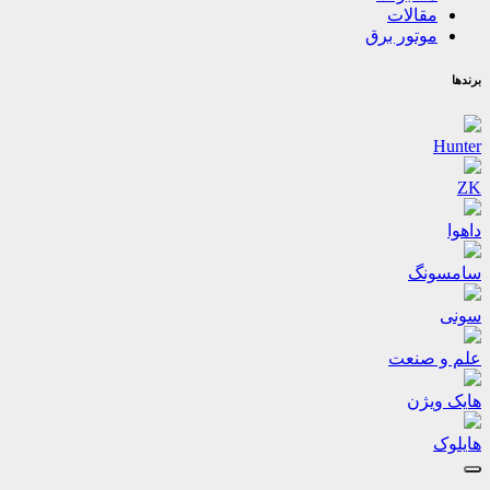
مقالات
موتور برق
برندها
Hunter
ZK
داهوا
سامسونگ
سونی
علم و صنعت
هایک ویژن
هایلوک