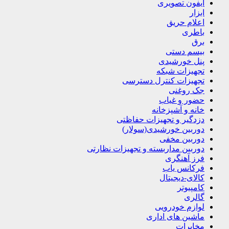
آیفون تصویری
ابزار
اعلام حریق
باطری
برق
بیسم دستی
پنل خورشیدی
تجهیزات شبکه
تجهیزات کنترل دسترسی
جک روغنی
حضور و غیاب
خانه و آشپزخانه
دزدگیر و تجهیزات حفاظتی
دوربین خورشیدی(سولار)
دوربین مخفی
دوربین مداربسته و تجهیزات نظارتی
فرز آهنگری
فرکانس یاب
کالای-دیجیتال
کامپیوتر
گالری
لوازم خودرویی
ماشین های اداری
مخابرات