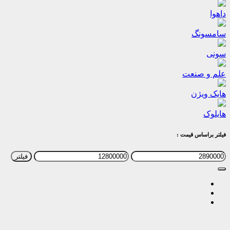
داهوا
سامسونگ
سونی
علم و صنعت
هایک ویژن
هایلوک
فیلتر براساس قیمت :
حداقل
حداکثر
فیلتر
قیمت
قیمت