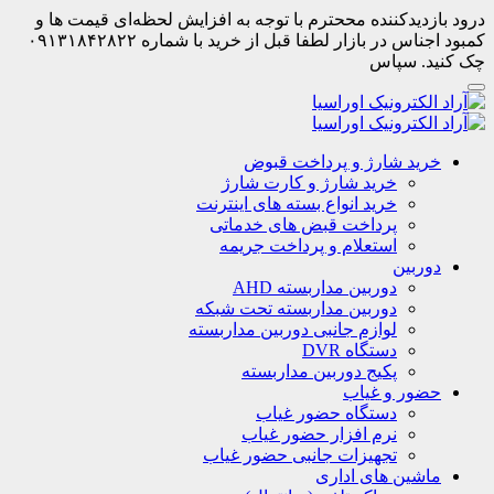
درود بازدیدکننده مححترم با توجه به افزایش لحظه‌ای قیمت ها و
کمبود اجناس در بازار لطفا قبل از خرید با شماره ۰۹۱۳۱۸۴۲۸۲۲
چک کنید. سپاس
خرید شارژ و پرداخت قبوض
خرید شارژ و کارت شارژ
خرید انواع بسته های اینترنت
پرداخت قبض های خدماتی
استعلام و پرداخت جریمه
دوربین
دوربین مداربسته AHD
دوربین مداربسته تحت شبکه
لوازم جانبی دوربین مداربسته
دستگاه DVR
پکیج دوربین مداربسته
حضور و غیاب
دستگاه حضور غیاب
نرم افزار حضور غیاب
تجهیزات جانبی حضور غیاب
ماشین های اداری