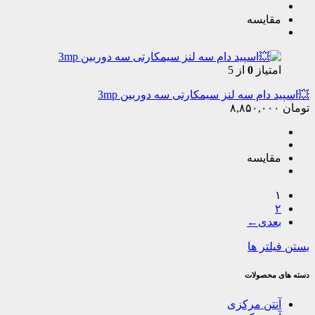
مقایسه
امتیاز
0
از 5
💥اسپید دام سه لنز سیمکارتی سه دوربین 3mp
تومان
۸,۸۵۰,۰۰۰
مقایسه
۱
۲
←
بستن فیلتر ها
دسته های محصولات
آنتن مرکزی