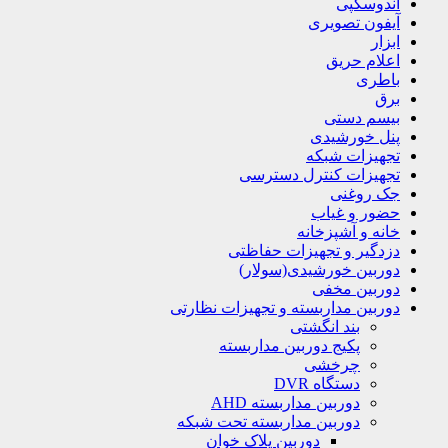
آندوسکپی
آیفون تصویری
ابزار
اعلام حریق
باطری
برق
بیسم دستی
پنل خورشیدی
تجهیزات شبکه
تجهیزات کنترل دسترسی
جک روغنی
حضور و غیاب
خانه و آشپزخانه
دزدگیر و تجهیزات حفاظتی
دوربین خورشیدی(سولار)
دوربین مخفی
دوربین مداربسته و تجهیزات نظارتی
بند انگشتی
پکیج دوربین مداربسته
چرخشی
دستگاه DVR
دوربین مداربسته AHD
دوربین مداربسته تحت شبکه
دوربین پلاک خوان