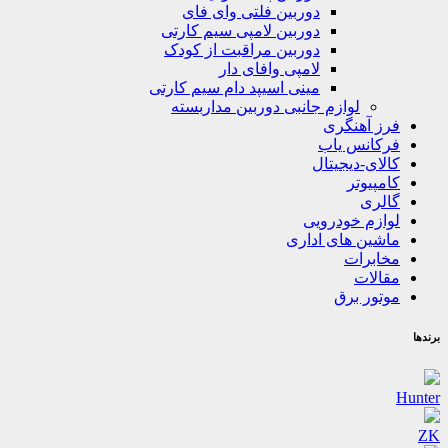
دوربین فلتی وای فای
دوربین لامپی سیم کارتی
دوربین مراقبت از کودک
لامپی وافای دار
مینی اسیپد دام سیم کارتی
لوازم جانبی دوربین مداربسته
فرز آهنگری
فرکانس یاب
کالای-دیجیتال
کامپیوتر
گالری
لوازم خودرویی
ماشین های اداری
مخابرات
مقالات
موتور برق
برندها
Hunter
ZK