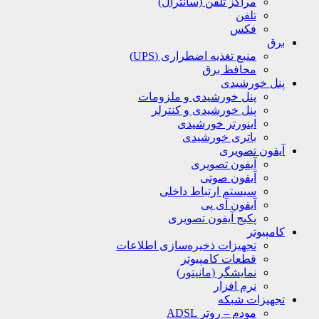
مراکز تلفن (سانترال)
تلفن
فکس
برق
منبع تغذیه اضطراری (UPS)
محافظ برق
پنل خورشیدی
پنل خورشیدی و ملزومات
پنل خورشیدی و کنترلر
اینورتر خورشیدی
باتری خورشیدی
آیفون تصویری
آیفون تصویری
آیفون صوتی
سیستم ارتباط داخلی
آیفون آی پی
پکیج آیفون تصویری
کامپیوتر
تجهیزات ذخیره‌سازی اطلاعات
قطعات کامپیوتر
نمایشگر (مانیتور)
نرم افزار
تجهیزات شبکه
مودم – روتر ADSL