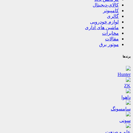
کالای-دیجیتال
کامپیوتر
گالری
لوازم خودرویی
ماشین های اداری
مخابرات
مقالات
موتور برق
برندها
Hunter
ZK
داهوا
سامسونگ
سونی
علم و صنعت