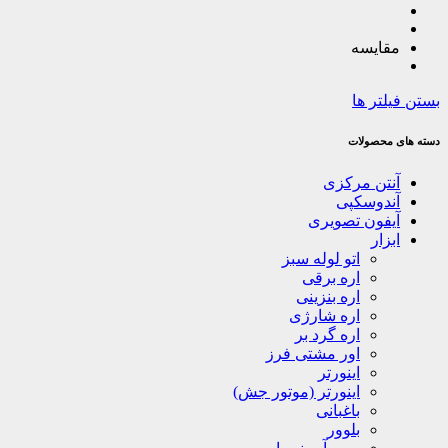
مقایسه
بستن فیلتر ها
دسته های محصولات
آنتن مرکزی
آندوسکپی
آیفون تصویری
ابزار
اتو لوله سبز
اره برقی
اره بنزینی
اره شارژی
اره گرد بر
اور مشتی فرز
اینورتر
اینورتر (موتور جش)
باغبانی
بلوور