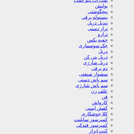
پمپ آب نیم اسب
پولیش
پیچگوشتی
پیستوله برقی
تبدیل دریل
تراز دستی
ترازو
جعبه بکس
جک سوسماری
دریل
دریل بتن کن
دریل شارژی
دم برقی
سشوار صنعتی
سم پاش دستی
سم پاش شارژی
علف زن
فن
کارواش
کفش ایمنی
کلا جوشکاری
کمپرسور سایلنت
کمپرسور فندکی
کیت ابزار