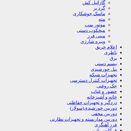
گازائیل کش
گرد بر
ماسک جوشکاری
مته
موتور پمپ
میخکوب دستی
مینی فرز
ویبره شارژی
اعلام حریق
باطری
برق
بیسم دستی
پنل خورشیدی
تجهیزات شبکه
تجهیزات کنترل دسترسی
جک روغنی
حضور و غیاب
خانه و آشپزخانه
دزدگیر و تجهیزات حفاظتی
دوربین خورشیدی(سولار)
دوربین مخفی
دوربین مداربسته و تجهیزات نظارتی
فرز آهنگری
فرکانس یاب