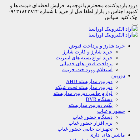
درود بازدیدکننده مححترم با توجه به افزایش لحظه‌ای قیمت ها و
کمبود اجناس در بازار لطفا قبل از خرید با شماره ۰۹۱۳۱۸۴۲۸۲۲
چک کنید. سپاس
خرید شارژ و پرداخت قبوض
خرید شارژ و کارت شارژ
خرید انواع بسته های اینترنت
پرداخت قبض های خدماتی
استعلام و پرداخت جریمه
دوربین
دوربین مداربسته AHD
دوربین مداربسته تحت شبکه
لوازم جانبی دوربین مداربسته
دستگاه DVR
پکیج دوربین مداربسته
حضور و غیاب
دستگاه حضور غیاب
نرم افزار حضور غیاب
تجهیزات جانبی حضور غیاب
ماشین های اداری