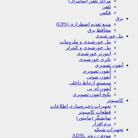
مراکز تلفن (سانترال)
تلفن
فکس
برق
منبع تغذیه اضطراری (UPS)
محافظ برق
پنل خورشیدی
پنل خورشیدی و ملزومات
پنل خورشیدی و کنترلر
اینورتر خورشیدی
باتری خورشیدی
آیفون تصویری
آیفون تصویری
آیفون صوتی
سیستم ارتباط داخلی
آیفون آی پی
پکیج آیفون تصویری
کامپیوتر
تجهیزات ذخیره‌سازی اطلاعات
قطعات کامپیوتر
نمایشگر (مانیتور)
نرم افزار
تجهیزات شبکه
مودم – روتر ADSL