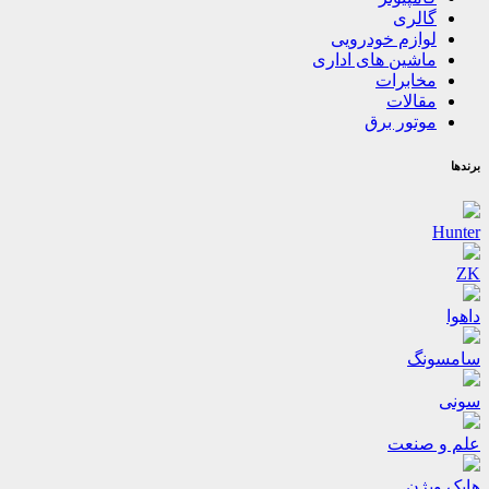
گالری
لوازم خودرویی
ماشین های اداری
مخابرات
مقالات
موتور برق
برندها
Hunter
ZK
داهوا
سامسونگ
سونی
علم و صنعت
هایک ویژن