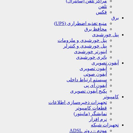
مراکز تلفن (سانترال)
تلفن
فکس
برق
منبع تغذیه اضطراری (UPS)
محافظ برق
پنل خورشیدی
پنل خورشیدی و ملزومات
پنل خورشیدی و کنترلر
اینورتر خورشیدی
باتری خورشیدی
آیفون تصویری
آیفون تصویری
آیفون صوتی
سیستم ارتباط داخلی
آیفون آی پی
پکیج آیفون تصویری
کامپیوتر
تجهیزات ذخیره‌سازی اطلاعات
قطعات کامپیوتر
نمایشگر (مانیتور)
نرم افزار
تجهیزات شبکه
مودم – روتر ADSL