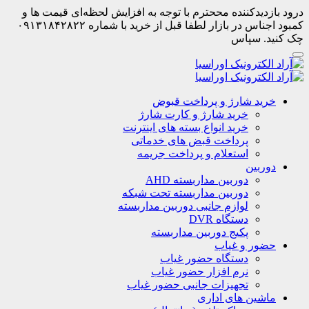
درود بازدیدکننده مححترم با توجه به افزایش لحظه‌ای قیمت ها و
کمبود اجناس در بازار لطفا قبل از خرید با شماره ۰۹۱۳۱۸۴۲۸۲۲
چک کنید. سپاس
خرید شارژ و پرداخت قبوض
خرید شارژ و کارت شارژ
خرید انواع بسته های اینترنت
پرداخت قبض های خدماتی
استعلام و پرداخت جریمه
دوربین
دوربین مداربسته AHD
دوربین مداربسته تحت شبکه
لوازم جانبی دوربین مداربسته
دستگاه DVR
پکیج دوربین مداربسته
حضور و غیاب
دستگاه حضور غیاب
نرم افزار حضور غیاب
تجهیزات جانبی حضور غیاب
ماشین های اداری