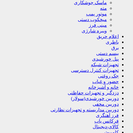
ماسک جوشکاری
مته
موتور پمپ
میخکوب دستی
مینی فرز
ویبره شارژی
اعلام حریق
باطری
برق
بیسم دستی
پنل خورشیدی
تجهیزات شبکه
تجهیزات کنترل دسترسی
جک روغنی
حضور و غیاب
خانه و آشپزخانه
دزدگیر و تجهیزات حفاظتی
دوربین خورشیدی(سولار)
دوربین مخفی
دوربین مداربسته و تجهیزات نظارتی
فرز آهنگری
فرکانس یاب
کالای-دیجیتال
کامپیوتر