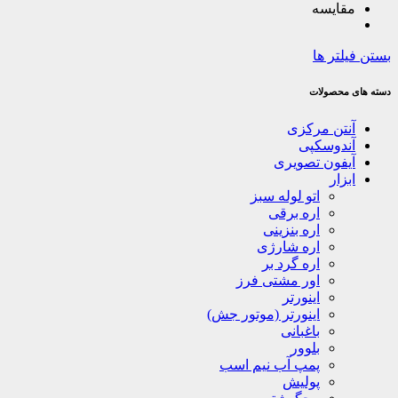
مقایسه
بستن فیلتر ها
دسته های محصولات
آنتن مرکزی
آندوسکپی
آیفون تصویری
ابزار
اتو لوله سبز
اره برقی
اره بنزینی
اره شارژی
اره گرد بر
اور مشتی فرز
اینورتر
اینورتر (موتور جش)
باغبانی
بلوور
پمپ آب نیم اسب
پولیش