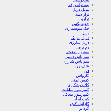
پیچگوشتی
پیستوله برقی
تبدیل دریل
تراز دستی
ترازو
جعبه بکس
جک سوسماری
دریل
دریل بتن کن
دریل شارژی
دم برقی
سشوار صنعتی
سم پاش دستی
سم پاش شارژی
علف زن
فن
کارواش
کفش ایمنی
کلا جوشکاری
کمپرسور سایلنت
کمپرسور فندکی
کیت ابزار
گازائیل کش
گرد بر