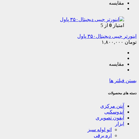
مقایسه
امتیاز
0
از 5
اینورتر جیبی دیجیتال۳۵۰ پاول
تومان
۱,۸۰۰,۰۰۰
مقایسه
بستن فیلتر ها
دسته های محصولات
آنتن مرکزی
آندوسکپی
آیفون تصویری
ابزار
اتو لوله سبز
اره برقی