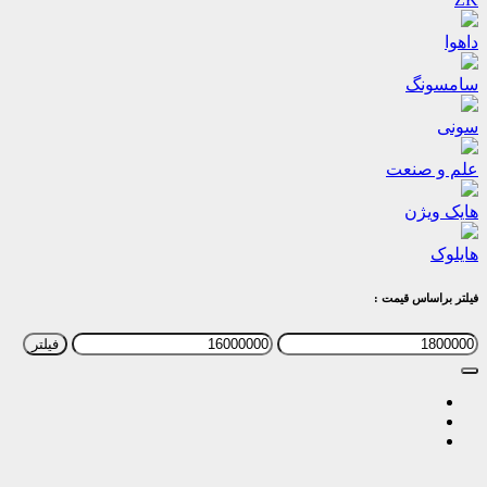
داهوا
سامسونگ
سونی
علم و صنعت
هایک ویژن
هایلوک
فیلتر براساس قیمت :
حداقل
حداکثر
فیلتر
قیمت
قیمت