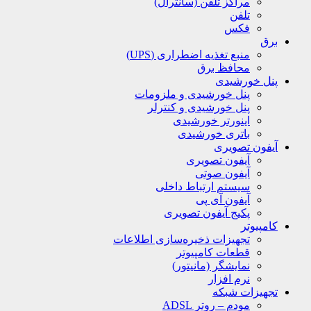
مراکز تلفن (سانترال)
تلفن
فکس
برق
منبع تغذیه اضطراری (UPS)
محافظ برق
پنل خورشیدی
پنل خورشیدی و ملزومات
پنل خورشیدی و کنترلر
اینورتر خورشیدی
باتری خورشیدی
آیفون تصویری
آیفون تصویری
آیفون صوتی
سیستم ارتباط داخلی
آیفون آی پی
پکیج آیفون تصویری
کامپیوتر
تجهیزات ذخیره‌سازی اطلاعات
قطعات کامپیوتر
نمایشگر (مانیتور)
نرم افزار
تجهیزات شبکه
مودم – روتر ADSL