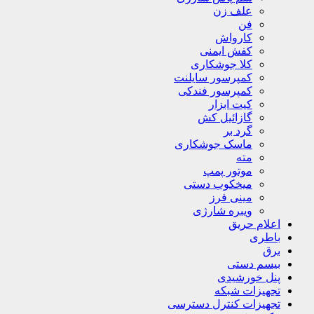
علف زن
فن
کارواش
کفش ایمنی
کلا جوشکاری
کمپرسور سایلنت
کمپرسور فندکی
کیت ابزار
گازائیل کش
گرد بر
ماسک جوشکاری
مته
موتور پمپ
میخکوب دستی
مینی فرز
ویبره شارژی
اعلام حریق
باطری
برق
بیسم دستی
پنل خورشیدی
تجهیزات شبکه
تجهیزات کنترل دسترسی