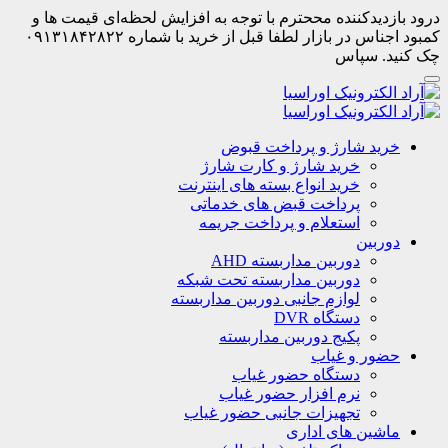
درود بازدیدکننده مححترم با توجه به افزایش لحظه‌ای قیمت ها و
کمبود اجناس در بازار لطفا قبل از خرید با شماره ۰۹۱۳۱۸۴۲۸۲۲
چک کنید. سپاس
خرید شارژ و پرداخت قبوض
خرید شارژ و کارت شارژ
خرید انواع بسته های اینترنت
پرداخت قبض های خدماتی
استعلام و پرداخت جریمه
دوربین
دوربین مداربسته AHD
دوربین مداربسته تحت شبکه
لوازم جانبی دوربین مداربسته
دستگاه DVR
پکیج دوربین مداربسته
حضور و غیاب
دستگاه حضور غیاب
نرم افزار حضور غیاب
تجهیزات جانبی حضور غیاب
ماشین های اداری