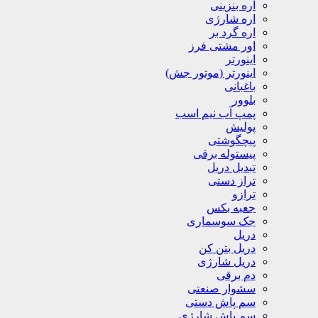
اره بنزینی
اره شارژی
اره گرد بر
اور مشتی فرز
اینورتر
اینورتر (موتور جش)
باغبانی
بلوور
پمپ آب نیم اسب
پولیش
پیچگوشتی
پیستوله برقی
تبدیل دریل
تراز دستی
ترازو
جعبه بکس
جک سوسماری
دریل
دریل بتن کن
دریل شارژی
دم برقی
سشوار صنعتی
سم پاش دستی
سم پاش شارژی