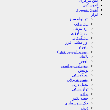
آنتن مرکزی
آندوسکپی
آیفون تصویری
ابزار
اتو لوله سبز
اره برقی
اره بنزینی
اره شارژی
اره گرد بر
اور مشتی فرز
اینورتر
اینورتر (موتور جش)
باغبانی
بلوور
پمپ آب نیم اسب
پولیش
پیچگوشتی
پیستوله برقی
تبدیل دریل
تراز دستی
ترازو
جعبه بکس
جک سوسماری
دریل