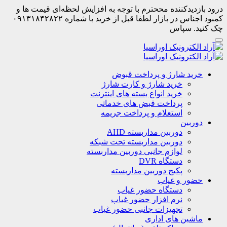
درود بازدیدکننده مححترم با توجه به افزایش لحظه‌ای قیمت ها و
کمبود اجناس در بازار لطفا قبل از خرید با شماره ۰۹۱۳۱۸۴۲۸۲۲
چک کنید. سپاس
خرید شارژ و پرداخت قبوض
خرید شارژ و کارت شارژ
خرید انواع بسته های اینترنت
پرداخت قبض های خدماتی
استعلام و پرداخت جریمه
دوربین
دوربین مداربسته AHD
دوربین مداربسته تحت شبکه
لوازم جانبی دوربین مداربسته
دستگاه DVR
پکیج دوربین مداربسته
حضور و غیاب
دستگاه حضور غیاب
نرم افزار حضور غیاب
تجهیزات جانبی حضور غیاب
ماشین های اداری