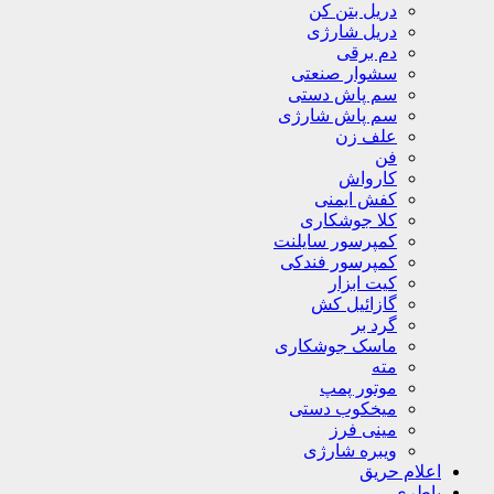
دریل بتن کن
دریل شارژی
دم برقی
سشوار صنعتی
سم پاش دستی
سم پاش شارژی
علف زن
فن
کارواش
کفش ایمنی
کلا جوشکاری
کمپرسور سایلنت
کمپرسور فندکی
کیت ابزار
گازائیل کش
گرد بر
ماسک جوشکاری
مته
موتور پمپ
میخکوب دستی
مینی فرز
ویبره شارژی
اعلام حریق
باطری