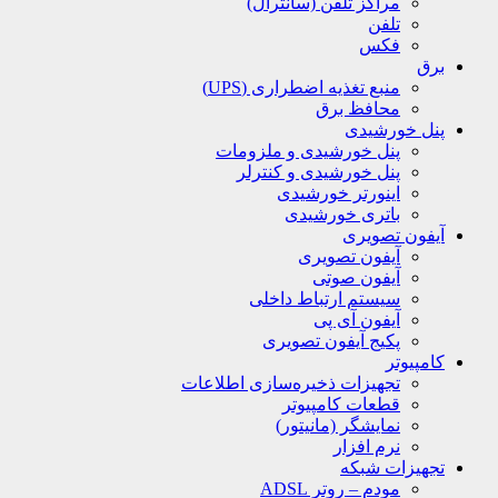
مراکز تلفن (سانترال)
تلفن
فکس
برق
منبع تغذیه اضطراری (UPS)
محافظ برق
پنل خورشیدی
پنل خورشیدی و ملزومات
پنل خورشیدی و کنترلر
اینورتر خورشیدی
باتری خورشیدی
آیفون تصویری
آیفون تصویری
آیفون صوتی
سیستم ارتباط داخلی
آیفون آی پی
پکیج آیفون تصویری
کامپیوتر
تجهیزات ذخیره‌سازی اطلاعات
قطعات کامپیوتر
نمایشگر (مانیتور)
نرم افزار
تجهیزات شبکه
مودم – روتر ADSL