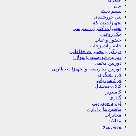
برق
بیسم دستی
پنل خورشیدی
تجهیزات شبکه
تجهیزات کنترل دسترسی
جک روغنی
حضور و غیاب
خانه و آشپزخانه
دزدگیر و تجهیزات حفاظتی
دوربین خورشیدی(سولار)
دوربین مخفی
دوربین مداربسته و تجهیزات نظارتی
فرز آهنگری
فرکانس یاب
کالای-دیجیتال
کامپیوتر
گالری
لوازم خودرویی
ماشین های اداری
مخابرات
مقالات
موتور برق