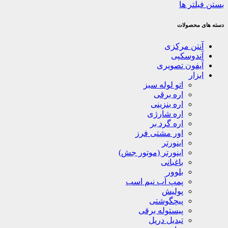
بستن فیلتر ها
دسته های محصولات
آنتن مرکزی
آندوسکپی
آیفون تصویری
ابزار
اتو لوله سبز
اره برقی
اره بنزینی
اره شارژی
اره گرد بر
اور مشتی فرز
اینورتر
اینورتر (موتور جش)
باغبانی
بلوور
پمپ آب نیم اسب
پولیش
پیچگوشتی
پیستوله برقی
تبدیل دریل