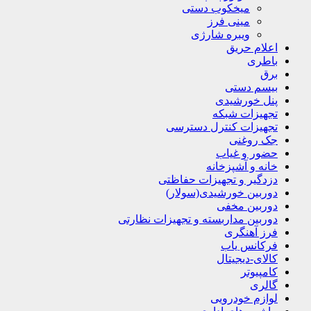
میخکوب دستی
مینی فرز
ویبره شارژی
اعلام حریق
باطری
برق
بیسم دستی
پنل خورشیدی
تجهیزات شبکه
تجهیزات کنترل دسترسی
جک روغنی
حضور و غیاب
خانه و آشپزخانه
دزدگیر و تجهیزات حفاظتی
دوربین خورشیدی(سولار)
دوربین مخفی
دوربین مداربسته و تجهیزات نظارتی
فرز آهنگری
فرکانس یاب
کالای-دیجیتال
کامپیوتر
گالری
لوازم خودرویی