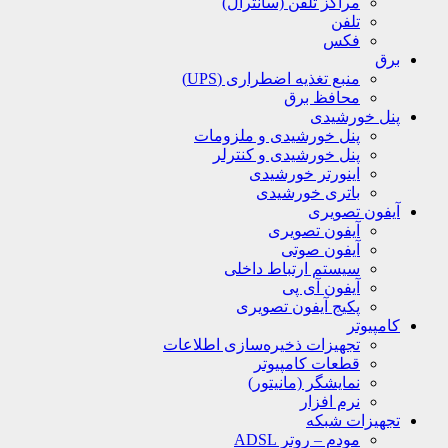
مراکز تلفن (سانترال)
تلفن
فکس
برق
منبع تغذیه اضطراری (UPS)
محافظ برق
پنل خورشیدی
پنل خورشیدی و ملزومات
پنل خورشیدی و کنترلر
اینورتر خورشیدی
باتری خورشیدی
آیفون تصویری
آیفون تصویری
آیفون صوتی
سیستم ارتباط داخلی
آیفون آی پی
پکیج آیفون تصویری
کامپیوتر
تجهیزات ذخیره‌سازی اطلاعات
قطعات کامپیوتر
نمایشگر (مانیتور)
نرم افزار
تجهیزات شبکه
مودم – روتر ADSL