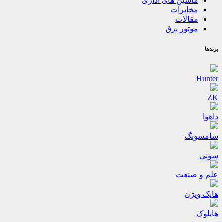
ماشین های اداری
مخابرات
مقالات
موتور برق
برندها
Hunter
ZK
داهوا
سامسونگ
سونی
علم و صنعت
هایک ویژن
هایلوک