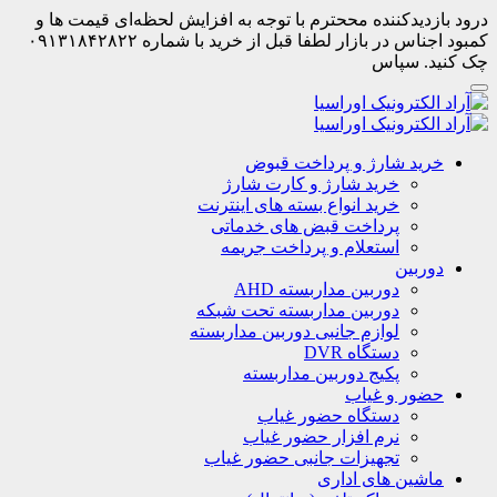
درود بازدیدکننده مححترم با توجه به افزایش لحظه‌ای قیمت ها و
کمبود اجناس در بازار لطفا قبل از خرید با شماره ۰۹۱۳۱۸۴۲۸۲۲
چک کنید. سپاس
خرید شارژ و پرداخت قبوض
خرید شارژ و کارت شارژ
خرید انواع بسته های اینترنت
پرداخت قبض های خدماتی
استعلام و پرداخت جریمه
دوربین
دوربین مداربسته AHD
دوربین مداربسته تحت شبکه
لوازم جانبی دوربین مداربسته
دستگاه DVR
پکیج دوربین مداربسته
حضور و غیاب
دستگاه حضور غیاب
نرم افزار حضور غیاب
تجهیزات جانبی حضور غیاب
ماشین های اداری