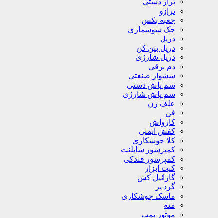
تراز دستی
ترازو
جعبه بکس
جک سوسماری
دریل
دریل بتن کن
دریل شارژی
دم برقی
سشوار صنعتی
سم پاش دستی
سم پاش شارژی
علف زن
فن
کارواش
کفش ایمنی
کلا جوشکاری
کمپرسور سایلنت
کمپرسور فندکی
کیت ابزار
گازائیل کش
گرد بر
ماسک جوشکاری
مته
موتور پمپ